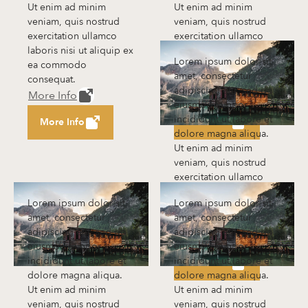
Ut enim ad minim
Ut enim ad minim
veniam, quis nostrud
veniam, quis nostrud
exercitation ullamco
exercitation ullamco
laboris nisi ut aliquip ex
laboris nisi ut aliquip ex
Lorem ipsum dolor sit
ea commodo
ea commodo
amet, consectetur
consequat.
consequat.
adipiscing elit, sed do
More Info
More Info
eiusmod tempor
incididunt ut labore et
More Info
More Info
dolore magna aliqua.
Ut enim ad minim
veniam, quis nostrud
exercitation ullamco
laboris nisi ut aliquip ex
Lorem ipsum dolor sit
Lorem ipsum dolor sit
ea commodo
amet, consectetur
amet, consectetur
consequat.
adipiscing elit, sed do
adipiscing elit, sed do
More Info
eiusmod tempor
eiusmod tempor
incididunt ut labore et
incididunt ut labore et
More Info
dolore magna aliqua.
dolore magna aliqua.
Ut enim ad minim
Ut enim ad minim
veniam, quis nostrud
veniam, quis nostrud