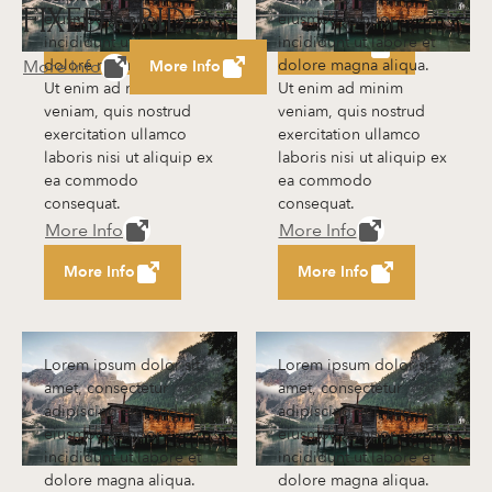
More Info
More Info
FIXED GRID 2
eiusmod tempor
eiusmod tempor
incididunt ut labore et
incididunt ut labore et
More Info
More Info
More Info
dolore magna aliqua.
dolore magna aliqua.
More Info
Ut enim ad minim
Ut enim ad minim
veniam, quis nostrud
veniam, quis nostrud
exercitation ullamco
exercitation ullamco
laboris nisi ut aliquip ex
laboris nisi ut aliquip ex
ea commodo
ea commodo
consequat.
consequat.
More Info
More Info
More Info
More Info
Lorem ipsum dolor sit
Lorem ipsum dolor sit
amet, consectetur
amet, consectetur
adipiscing elit, sed do
adipiscing elit, sed do
eiusmod tempor
eiusmod tempor
incididunt ut labore et
incididunt ut labore et
dolore magna aliqua.
dolore magna aliqua.