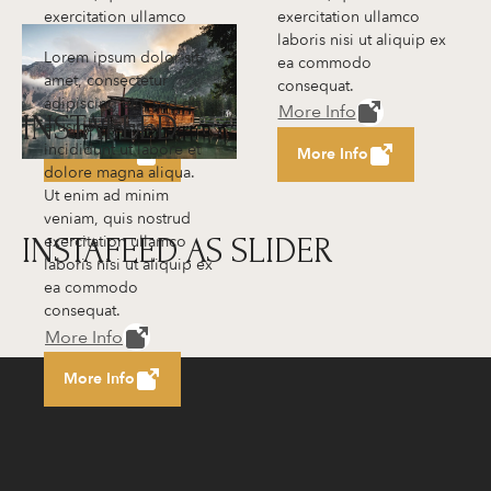
exercitation ullamco
exercitation ullamco
laboris nisi ut aliquip ex
laboris nisi ut aliquip ex
Lorem ipsum dolor sit
ea commodo
ea commodo
amet, consectetur
consequat.
consequat.
adipiscing elit, sed do
More Info
More Info
INSTAFEED
eiusmod tempor
incididunt ut labore et
More Info
More Info
dolore magna aliqua.
Ut enim ad minim
veniam, quis nostrud
exercitation ullamco
INSTAFEED AS SLIDER
laboris nisi ut aliquip ex
ea commodo
consequat.
More Info
More Info